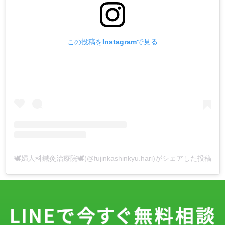
この投稿をInstagramで見る
🕊婦人科鍼灸治療院🕊(@fujinkashinkyu.hari)がシェアした投稿