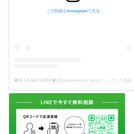
この投稿をInstagramで見る
🕊婦人科鍼灸治療院🕊(@fujinkashinkyu.hari)がシェアした投稿