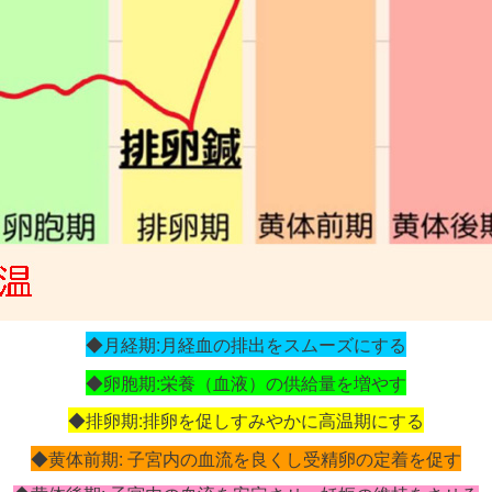
◆月経期:月経血の排出をスムーズにする
◆卵胞期:栄養（血液）の供給量を増やす
◆排卵期:排卵を促しすみやかに高温期にする
◆黄体前期: 子宮内の血流を良くし受精卵の定着を促す