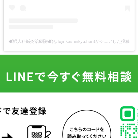
🕊婦人科鍼灸治療院🕊(@fujinkashinkyu.hari)がシェアした投稿